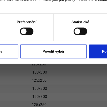
125x250
125x250
125x250
Preferenční
Statistické
125x250
IŽKA VODOVZDORNÁ PROTISK
es
Povolit výběr
Po
VELIKOST v cm
125x250
150x300
125x250
150x300
150x300
125x250