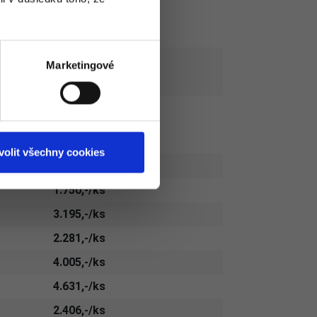
1.188,-/ks
1.828,-/ks
1.281,-/ks
Marketingové
2.081,-/ks
LUZOVÁ
volit všechny cookies
CENA ZA DESKU
1.750,-/ks
3.195,-/ks
2.281,-/ks
4.005,-/ks
4.631,-/ks
2.406,-/ks