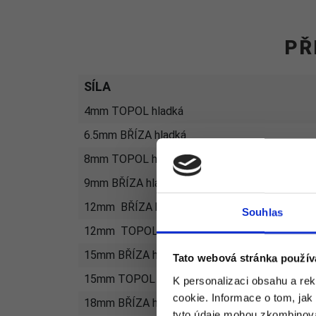
PŘ
SÍLA
4mm TOPOL hladká
6.5mm BŘÍZA hladká
8mm TOPOL hladká
9mm BŘÍZA hladká
12mm BŘÍZA hladká
Souhlas
12mm TOPOL hladká
15mm BŘÍZA hladká
Tato webová stránka použív
15mm TOPOL hladká
K personalizaci obsahu a re
cookie. Informace o tom, jak
18mm BŘÍZA hladká
tyto údaje mohou zkombinovat