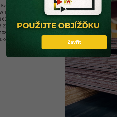
 Kvalita lepení splňuje
W 100). Překližky jsou
N 636-3). Výrobek lze použít
-2). Desky jsou zařazeny do
1084, toto zařazení
a D-S2, d0.
Zavřít