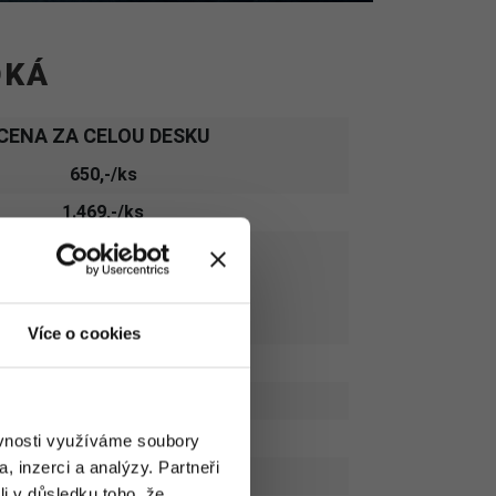
DKÁ
CENA ZA CELOU DESKU
650,-/ks
1.469,-/ks
781,-/ks
1.750,-/ks
2.141,-/ks
Více o cookies
NENASKLADNĚNO
2.438,-/ks
1.094,-/ks
ěvnosti využíváme soubory
, inzerci a analýzy. Partneři
2.563,-/ks
li v důsledku toho, že