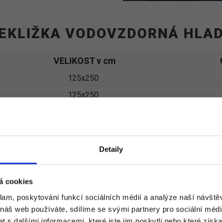
EKLIŽKA VODOVZDORNÁ HLA
VELIKOST v cm
125x250
125x250
125x250
125x250
125x250
Detaily
125x250
125x250
á cookies
125x250
klam, poskytování funkcí sociálních médií a analýze naší návšt
 náš web používáte, sdílíme se svými partnery pro sociální média
125x250
 s dalšími informacemi, které jste jim poskytli nebo které získa