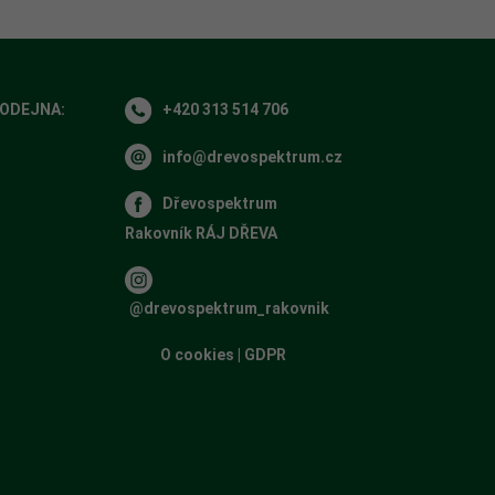
RODEJNA:
+420 313 514 706
info@drevospektrum.cz
Dřevospektrum
Rakovník RÁJ DŘEVA
​​
@drevospektrum_rakovnik
O cookies
|
GDPR