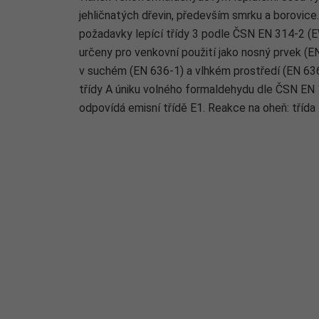
jehličnatých dřevin, především smrku a borovice.
požadavky lepící třídy 3 podle ČSN EN 314-2 (E
určeny pro venkovní použití jako nosný prvek (E
v suchém (EN 636-1) a vlhkém prostředí (EN 636
třídy A úniku volného formaldehydu dle ČSN EN 
odpovídá emisní třídě E1. Reakce na oheň: tříd