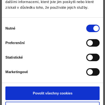
dalšími informacemi, které jste jim poskytli nebo které
získali v důsledku toho, že používáte jejich služby.
Výběr
Nutné
souhlasu
Preferenční
PROKLADY
Statistické
větší -
15.-/ks
Marketingové
menší -
10.-/ks
OMÍTNÍKY
Povolit všechny cookies
2m -
20.-/ks