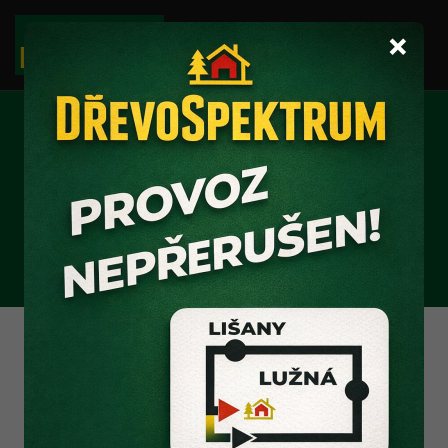
×
KOLÍKY K
RAJČATŮM
DÉLKA
CENA ZA ks
70cm
22.-/ks