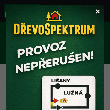
×
OSMO BARVY
Ochranná olejová lazura