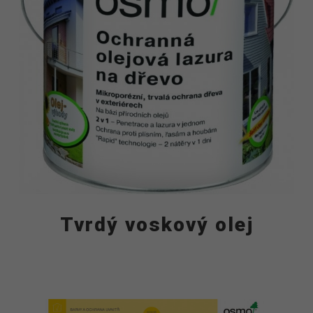
Tvrdý voskový olej