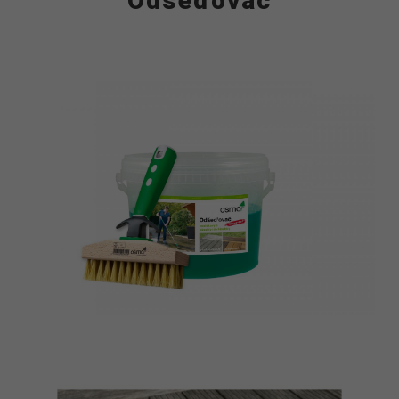
Odšeďovač