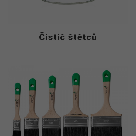
Čistič štětců