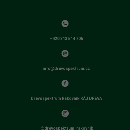
+420 313 514 706
info@drevospektrum.cz
Dřevospektrum Rakovník RÁJ DŘEVA
​​
@drevospektrum_rakovnik