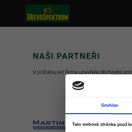
NAŠI PARTNEŘI
V průběhu let firma uzavřela obchodní s
Souhlas
Tato webová stránka použív