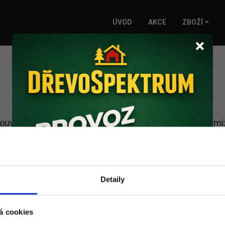
ÚVOD
AKCE
ZBOŽÍ
×
mlouvy se všemi významnými rakovnickými společnostmi
Detaily
á cookies