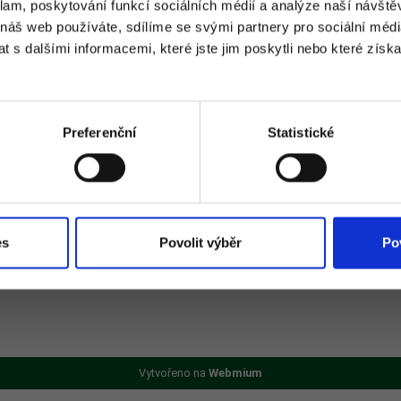
klam, poskytování funkcí sociálních médií a analýze naší návšt
 náš web používáte, sdílíme se svými partnery pro sociální média
 s dalšími informacemi, které jste jim poskytli nebo které získa
Preferenční
Statistické
Zavřít
es
Povolit výběr
Po
Vytvořeno na
Webmium