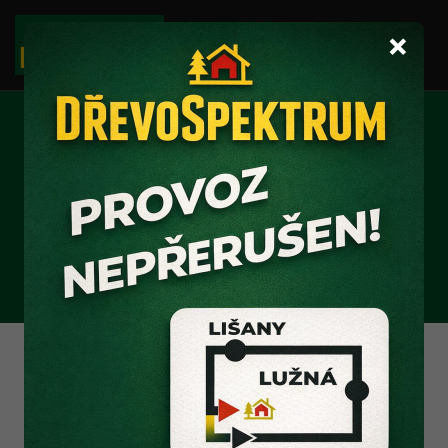
×
HOBLÍK
ELEKTRICKÝ
Hoblík elektrický KPO 800
- Makita