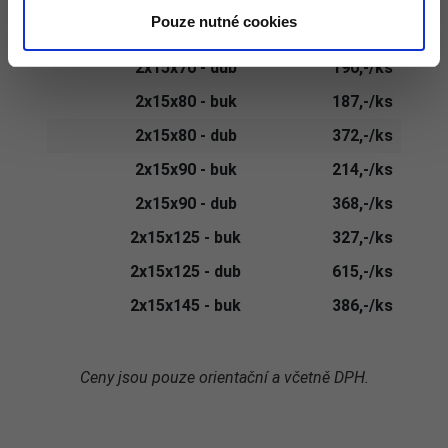
Pouze nutné cookies
2x15x70 - buk
128,-/ks
2x15x70 - dub
190,-/ks
2x15x80 - buk
187,-/ks
2x15x80 - dub
372,-/ks
2x15x90 - buk
214,-/ks
2x15x90 - dub
368,-/ks
2x15x125 - buk
327,-/ks
2x15x125 - dub
615,-/ks
2x15x145 - buk
386,-/ks
Ceny jsou pouze orientační a včetně DPH.