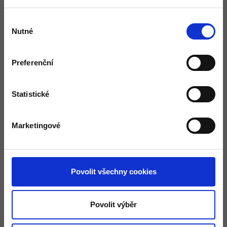
2x10x125 - buk
189,-/ks
2x10x125 - dub
441,-/ks
Výběr
Nutné
souhlasu
2x10x145 - buk
215,-/ks
2x10x145 - dub
487,-/ks
Preferenční
2x12x60 - buk
80,-/ks
2x12x60 - dub
203,-/ks
Statistické
2x12x70 - buk
123,-/ks
2x12x70 - dub
258,-/ks
Marketingové
2x12x80 - buk
146,-/ks
2x12x80 - dub
300,-/ks
Povolit všechny cookies
2x12x90 - buk
165,-/ks
2x12x90 - dub
335,-/ks
Povolit výběr
2x12x125 - buk
242,-/ks
2x15x60 - buk
129,-/ks