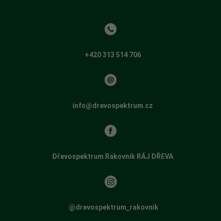
+420 313 514 706
info@drevospektrum.cz
Dřevospektrum Rakovník RÁJ DŘEVA
​​
@drevospektrum_rakovnik