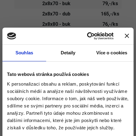
2x8x70 - buk
79,-/ks
2x8x70 - dub
165,-/ks
2x8x80 - buk
76,-/ks
2x8x80 - dub
177,-/ks
2x8x90 - buk
125,-/ks
Souhlas
Detaily
Více o cookies
2x8x90 - dub
198,-/ks
2x10x60 - buk
82,-/ks
Tato webová stránka používá cookies
2x10x70 - buk
102,-/ks
K personalizaci obsahu a reklam, poskytování funkcí
2x10x70 - dub
150,-/ks
sociálních médií a analýze naší návštěvnosti využíváme
2x10x80 - buk
116,-/ks
soubory cookie. Informace o tom, jak náš web používáte,
sdílíme se svými partnery pro sociální média, inzerci a
2x10x80 - dub
242,-/ks
analýzy. Partneři tyto údaje mohou zkombinovat s
2x10x90 - buk
132,-/ks
dalšími informacemi, které jste jim poskytli nebo které
2x10x90 - dub
270,-/ks
získali v důsledku toho, že používáte jejich služby.