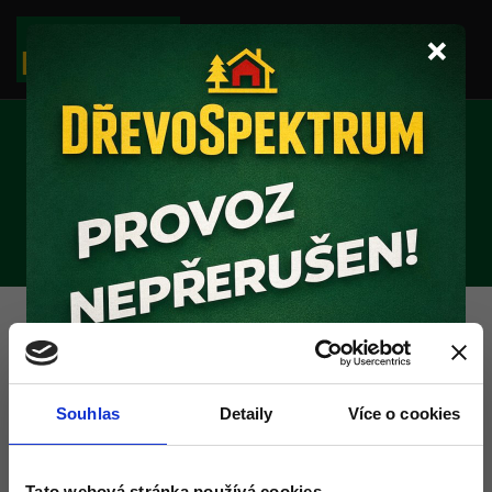
×
MIRELON
použití
: omotávání trubek – trubky chrání před poškozením a
zároveň je izoluje, pokládka plovoucí podlahy – u pokládky
Souhlas
Detaily
Více o cookies
plovoucí podlahy se mirelon používá jako podložka, která
izoluje i tlumí zvuky
Tato webová stránka používá cookies