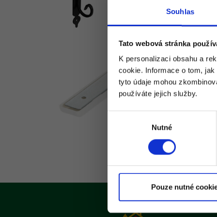
Souhlas
Tato webová stránka použív
K personalizaci obsahu a re
cookie. Informace o tom, jak
tyto údaje mohou zkombinovat
používáte jejich služby.
Výběr
Nutné
souhlasu
Pouze nutné cooki