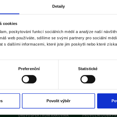
Detaily
á cookies
klam, poskytování funkcí sociálních médií a analýze naší návšt
 náš web používáte, sdílíme se svými partnery pro sociální média
Zavřít
 s dalšími informacemi, které jste jim poskytli nebo které získa
Preferenční
Statistické
es
Povolit výběr
Po
DŘEVOSPEKTRUM RAKOVNÍK
PROVOZNÍ DOBA P