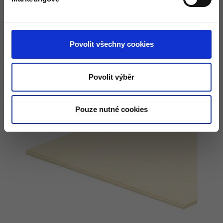
3mm 122x252 -
805.-/ks
4mm 122x252 -
999.-/ks
Povolit všechny cookies
5mm 122x252 -
1.261.-/ks
Povolit výběr
Pouze nutné cookies