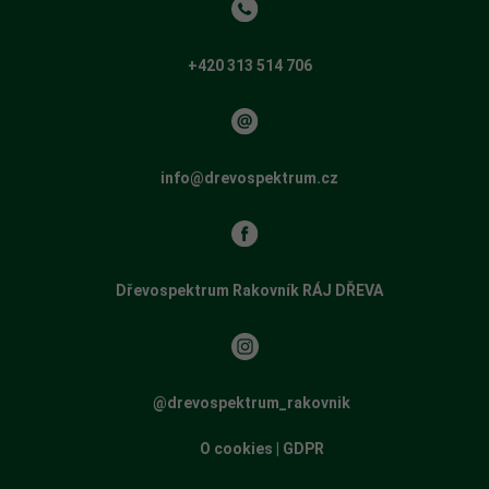
+420 313 514 706
info@drevospektrum.cz
Dřevospektrum Rakovník RÁJ DŘEVA
​​
@drevospektrum_rakovnik
O cookies
|
GDPR