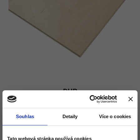
DUB
MERANTI 3,6mm 122x244 -
908.-/ks
Souhlas
Detaily
Více o cookies
Tato webová stránka používá cookies