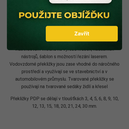
Zavřít
Překližky se vyrábí překládáním tří a více vrstev dýh
(vždy je lichý počet). Překližka je díky svým
vlastnostem vhodná na výrobu hraček, hudebních
nástrojů, šablon s možností řezání laserem.
Vodovzdorné překližky jsou zase vhodné do náročného
prostředí a využívají se ve stavebnictví a v
automobilovém průmyslu. Tvarované překližky se
používají na tvarované sedáky židlí a křesel
Překližky PDP se dělají v tloušťkách 3, 4, 5, 6, 8, 9, 10,
12, 13, 15, 18, 20, 21, 24, 30 mm.