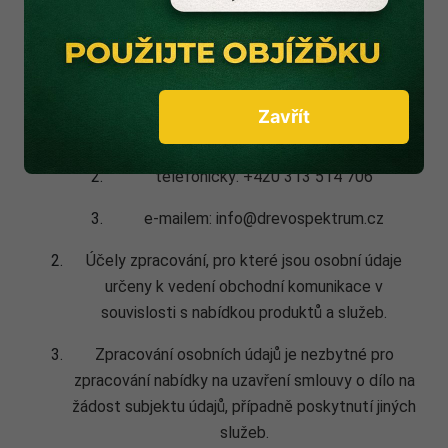
Správcem Vašich osobních údajů je
DŘEVOSPEKTRUM Rakovník s.r.o., IČO:
04902955, kterého lze kontaktovat:
Zavřít
písemně: Lišanská 2760, Rakovník II, 269 01
telefonicky: +420 313 514 706
e-mailem: info@drevospektrum.cz
Účely zpracování, pro které jsou osobní údaje
určeny k vedení obchodní komunikace v
souvislosti s nabídkou produktů a služeb.
Zpracování osobních údajů je nezbytné pro
zpracování nabídky na uzavření smlouvy o dílo na
žádost subjektu údajů, případně poskytnutí jiných
služeb.