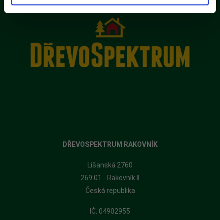
DŘEVOSPEKTRUM RAKOVNÍK
Lišanská 2760
269 01 - Rakovník II
Česká republika
​IČ: 04902955