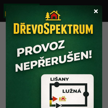
×
Ochrana osobních
údajů
Informace o zpracování osobních údajů v
souvislosti s odesláním kontaktního formuláře z
webových stránek
podle čl. 13 Nařízení (EU) 2016/679, o ochraně
fyzických osob v souvislosti se zpracováním osobních
údajů (dále jen „Nařízení“)