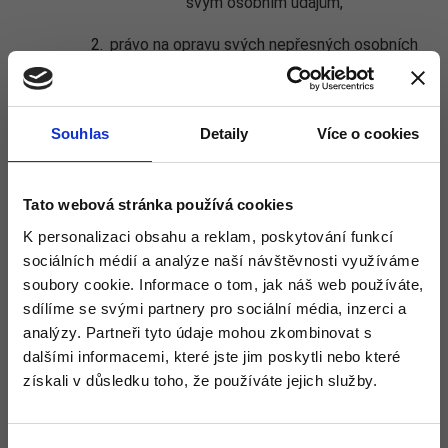
svým osobním údajům,
právo na opravu svých nepřesných osobních
údajů,
právo na výmaz svých osobních údajů,
Souhlas
Detaily
Více o cookies
právo na omezení zpracování svých
osobních údajů,
Tato webová stránka používá cookies
právo vznést námitku proti zpracování svých
K personalizaci obsahu a reklam, poskytování funkcí
osobních údajů,
sociálních médií a analýze naší návštěvnosti využíváme
soubory cookie. Informace o tom, jak náš web používáte,
právo na přenositelnost osobních údajů v
sdílíme se svými partnery pro sociální média, inzerci a
případech, kdy jej Nařízení umožňuje,
analýzy. Partneři tyto údaje mohou zkombinovat s
dalšími informacemi, které jste jim poskytli nebo které
právo kdykoliv odvolat souhlas se
získali v důsledku toho, že používáte jejich služby.
zpracováním osobních údajů, pokud je
zpracování na něm založeno,