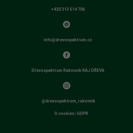
+420 313 514 706
info@drevospektrum.cz
Dřevospektrum Rakovník RÁJ DŘEVA
​​
@drevospektrum_rakovnik
O cookies
|
GDPR