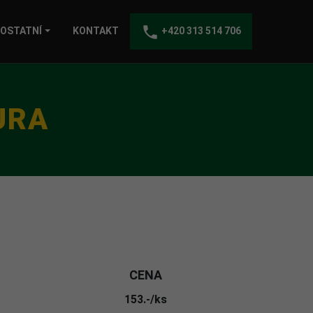
phone
OSTATNÍ
KONTAKT
+420 313 514 706
ŮRA
CENA
153.-/ks