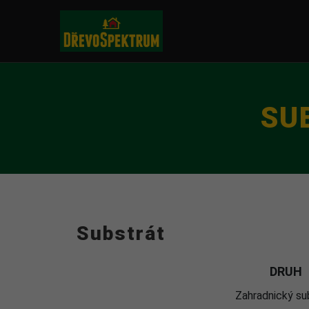
SU
Substrát
DRUH
Zahradnický su