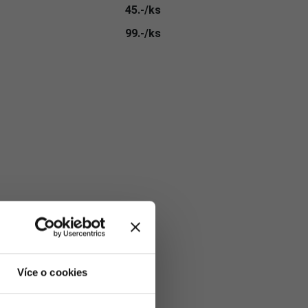
45.-/ks
99.-/ks
Více o cookies
 ZA ks
.-/ks