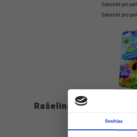
Substrát pro pel
Substrát pro pel
Rašelina
Souhlas
OBJEM
75L