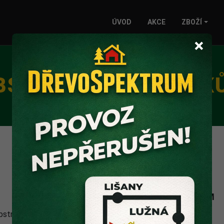
ÚVOD
AKCE
ZBOŽÍ
×
BSTRÁT/RAŠELINA/K
OBJEM
bstrát
75L