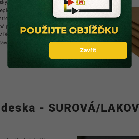
sky, vyráběné z dřevěných
teploty. MDF desky jsou
ředí. Charakteristický je
né pro další povrchové
. MDF desky jsou používány
tavebních prvků a příček či
Zavřít
 deska - SUROVÁ/LAKO