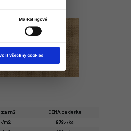
Marketingové
volit všechny cookies
 za m2
CENA za desku
.-/m2
878.-/ks