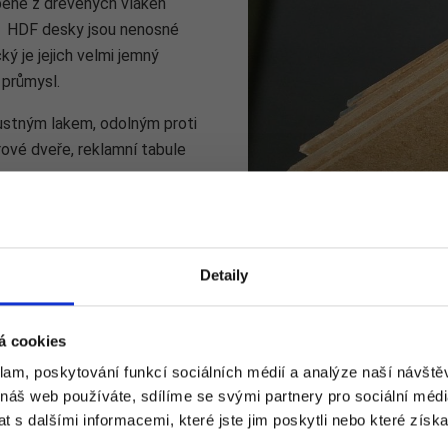
bené z dřevěných vláken
y. HDF desky jsou nenosné
ký je jejich velmi jemný
 průmysl.
stným lakem, odolným proti
rové dveře, reklamní tabule
tu.
Detaily
á cookies
klam, poskytování funkcí sociálních médií a analýze naší návšt
 náš web používáte, sdílíme se svými partnery pro sociální média
SOLOLITOVÁ deska
 s dalšími informacemi, které jste jim poskytli nebo které získa