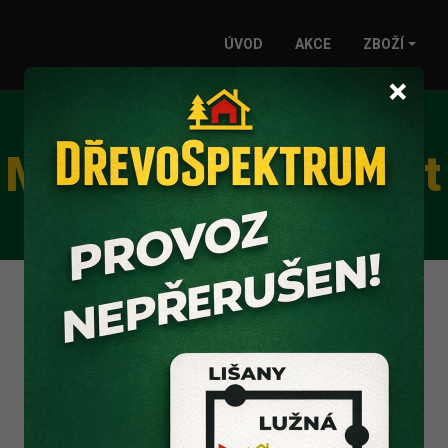
ÚVOD
AKCE
ZBOŽÍ
×
MDF, HDF a Sololit
MDF deska - SUROVÁ