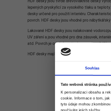
HDF desky jsou tvrdé dřevovláknité desky vyro
lepených pryskyřicí za vysokého tlaku a teplot
desky určené pro použití interiéru. Charakteristic
povrch. HDF desky jsou vhodné pro nábytkářský
Lakované HDF desky jsou nalakované vodorozpu
UV záření a jsou vhodné pro dna zásuvek, interié
atd. Povrch je odolný proti nárazu a chemikáliím.
HDF desky mají oproti MDF deskám vyšší husto
Souhlas
Tato webová stránka použív
K personalizaci obsahu a re
cookie. Informace o tom, jak
tyto údaje mohou zkombinovat
používáte jejich služby.