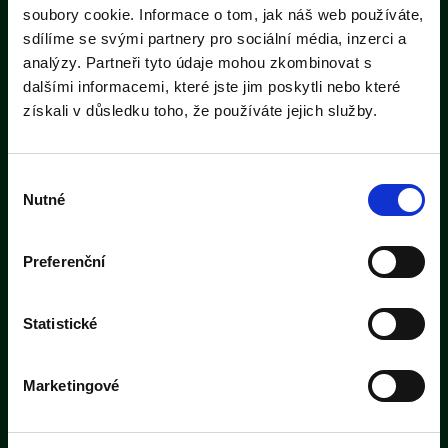
soubory cookie. Informace o tom, jak náš web používáte,
sdílíme se svými partnery pro sociální média, inzerci a
analýzy. Partneři tyto údaje mohou zkombinovat s
dalšími informacemi, které jste jim poskytli nebo které
získali v důsledku toho, že používáte jejich služby.
Výběr
Nutné
DŘEVOSPEKTRUM RAKOVNÍK
souhlasu
Lišanská 2760
Preferenční
269 01 - Rakovník II
Česká republika
Statistické
​IČ: 04902955
DIČ: CZ04902955
Marketingové