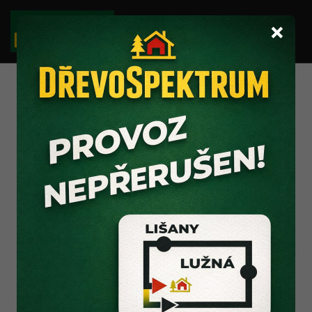
×
Ostatní položky